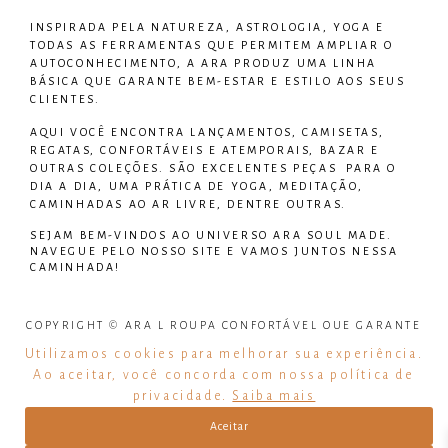
INSPIRADA PELA NATUREZA, ASTROLOGIA, YOGA E
TODAS AS FERRAMENTAS QUE PERMITEM AMPLIAR O
AUTOCONHECIMENTO, A ARA PRODUZ UMA LINHA
BÁSICA QUE GARANTE BEM-ESTAR E ESTILO AOS SEUS
CLIENTES.
AQUI VOCÊ ENCONTRA LANÇAMENTOS, CAMISETAS,
REGATAS, CONFORTÁVEIS E ATEMPORAIS, BAZAR E
OUTRAS COLEÇÕES. SÃO EXCELENTES PEÇAS PARA O
DIA A DIA, UMA PRÁTICA DE YOGA, MEDITAÇÃO,
CAMINHADAS AO AR LIVRE, DENTRE OUTRAS.
SEJAM BEM-VINDOS AO UNIVERSO
ARA SOUL MADE
.
NAVEGUE PELO NOSSO SITE E VAMOS JUNTOS NESSA
CAMINHADA!
COPYRIGHT © ARA L ROUPA CONFORTÁVEL QUE GARANTE
BEM ESTAR – TODOS OS DIREITOS RESERVADOS
Utilizamos cookies para melhorar sua experiência.
Ao aceitar, você concorda com nossa política de
CNPJ: 31.919.549/0001-08
privacidade.
Saiba mais
– DESENVOLVIDO POR:
CYFER
Aceitar