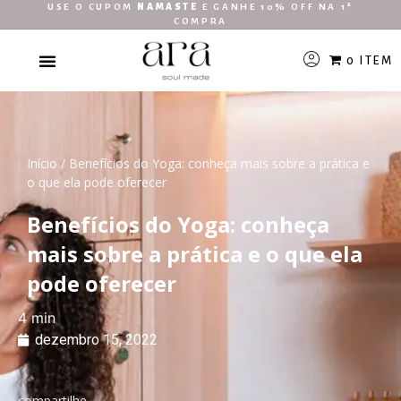
USE O CUPOM
NAMASTE
E GANHE 10% OFF NA 1ª
COMPRA
0 ITEM
Início
/
Benefícios do Yoga: conheça mais sobre a prática e
o que ela pode oferecer
Benefícios do Yoga: conheça
mais sobre a prática e o que ela
pode oferecer
dezembro 15, 2022
compartilhe