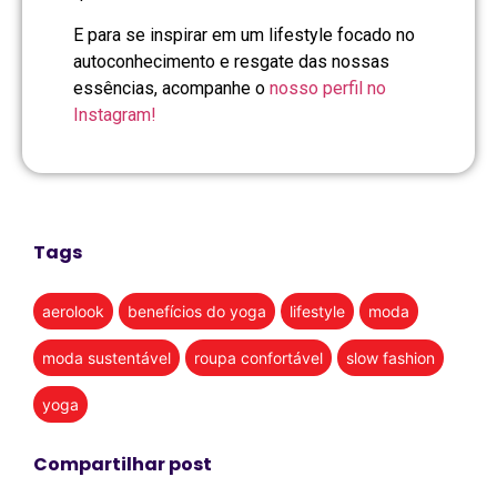
E para se inspirar em um lifestyle focado no
autoconhecimento e resgate das nossas
essências, acompanhe o
nosso perfil no
Instagram!
Tags
aerolook
benefícios do yoga
lifestyle
moda
moda sustentável
roupa confortável
slow fashion
yoga
Compartilhar post