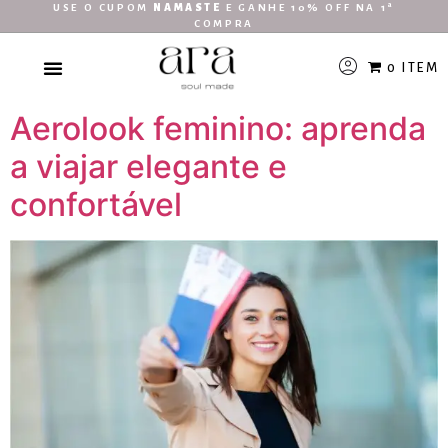
USE O CUPOM
NAMASTE
E GANHE 10% OFF NA 1ª
COMPRA
0 ITEM
Aerolook feminino: aprenda
a viajar elegante e
confortável