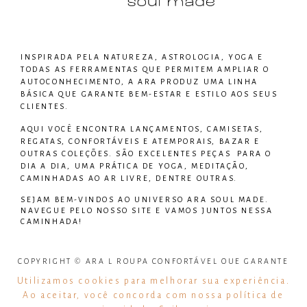
INSPIRADA PELA NATUREZA, ASTROLOGIA, YOGA E
TODAS AS FERRAMENTAS QUE PERMITEM AMPLIAR O
AUTOCONHECIMENTO, A ARA PRODUZ UMA LINHA
BÁSICA QUE GARANTE BEM-ESTAR E ESTILO AOS SEUS
CLIENTES.
AQUI VOCÊ ENCONTRA LANÇAMENTOS, CAMISETAS,
REGATAS, CONFORTÁVEIS E ATEMPORAIS, BAZAR E
OUTRAS COLEÇÕES. SÃO EXCELENTES PEÇAS PARA O
DIA A DIA, UMA PRÁTICA DE YOGA, MEDITAÇÃO,
CAMINHADAS AO AR LIVRE, DENTRE OUTRAS.
SEJAM BEM-VINDOS AO UNIVERSO
ARA SOUL MADE
.
NAVEGUE PELO NOSSO SITE E VAMOS JUNTOS NESSA
CAMINHADA!
COPYRIGHT © ARA L ROUPA CONFORTÁVEL QUE GARANTE
BEM ESTAR – TODOS OS DIREITOS RESERVADOS
Utilizamos cookies para melhorar sua experiência.
Ao aceitar, você concorda com nossa política de
CNPJ: 31.919.549/0001-08