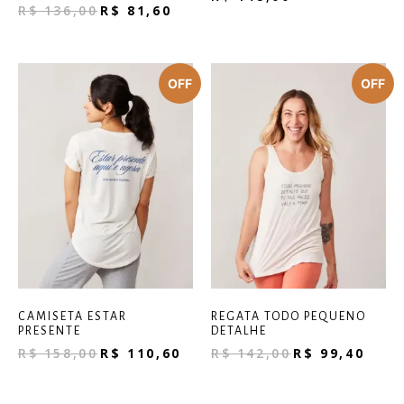
R$
136,00
R$
81,60
CAMISETA ESTAR
REGATA TODO PEQUENO
PRESENTE
DETALHE
R$
158,00
R$
110,60
R$
142,00
R$
99,40