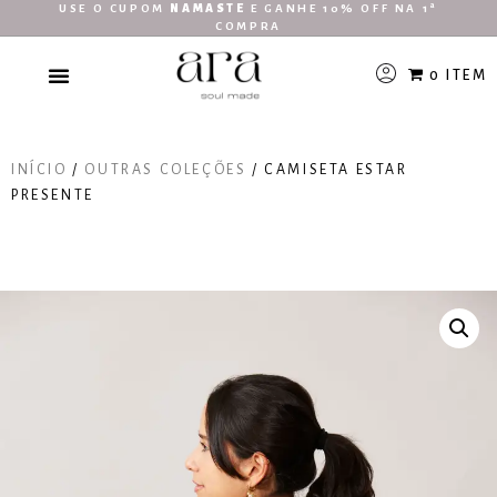
USE O CUPOM
NAMASTE
E GANHE 10% OFF NA 1ª
COMPRA
0 ITEM
INÍCIO
/
OUTRAS COLEÇÕES
/ CAMISETA ESTAR
PRESENTE