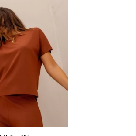
4% elastano.
nho P.