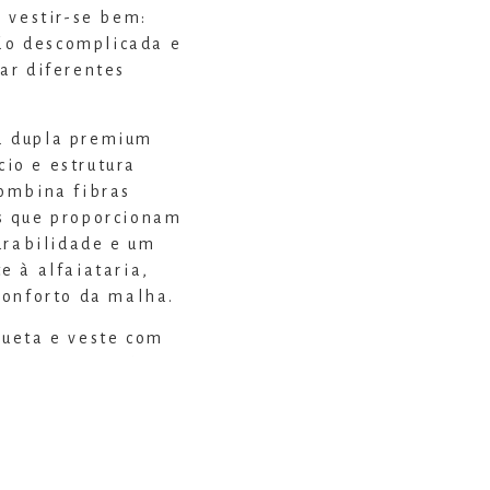
 vestir-se bem:
ção descomplicada e
ar diferentes
a dupla premium
io e estrutura
ombina fibras
s que proporcionam
urabilidade e um
 à alfaiataria,
conforto da malha.
ueta e veste com
e corpo, criando um
tremamente
sca praticidade sem
estida: perfeita