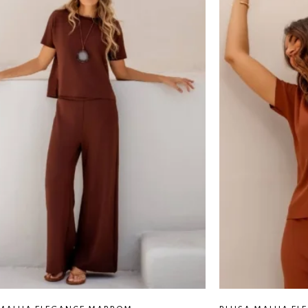
Composição:
53% modal, 43% poliester e 
Modelo:
1,76m de altura e veste tama