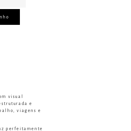
inho
om visual
estruturada e
balho, viagens e
uz perfeitamente