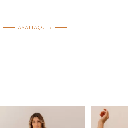
para viagens, rotina de trab
encontros casuais ou momen
como yoga, meditação e pau
conscientes no dia.
AVALIAÇÕES
Uma peça essencial, atempora
permanecer no seu guarda-ro
anos.
Detalhes:
Malha dupla premium co
Estrutura encorpada co
sofisticado
Modelagem confortável 
Alta durabilidade e resi
frequente
Ideal para rotina, viag
bem-estar
Menos excesso. Mais presenç