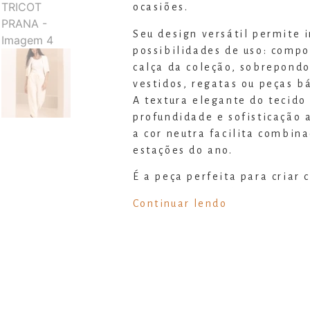
ocasiões.
Seu design versátil permite 
possibilidades de uso: comp
calça da coleção, sobrepond
vestidos, regatas ou peças bá
A textura elegante do tecido
profundidade e sofisticação 
a cor neutra facilita combin
estações do ano.
É a peça perfeita para criar
confortáveis e elegantes, id
Continuar lendo
dias mais frescos, momentos
produções casuais sofisticada
Um kimono pensado para aco
versões da mulher _ara : leve
e conectada ao conforto de s