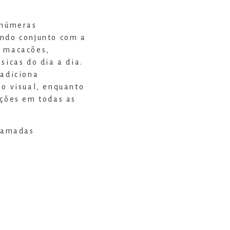
inúmeras
ondo conjunto com a
o macacões,
sicas do dia a dia.
 adiciona
ao visual, enquanto
ações em todas as
 camadas
eal para viagens,
 de bem-estar ou
s.
mpanhar diferentes
, prática, elegante
e sentir bem.