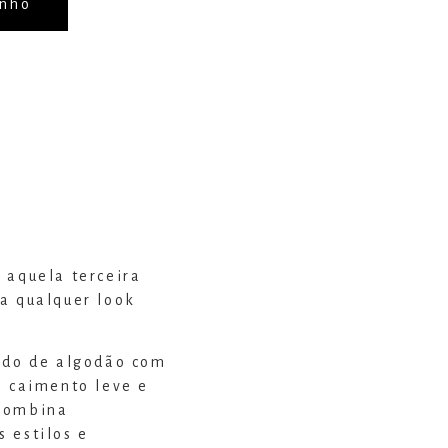
inho
 aquela terceira
a qualquer look
zado de algodão com
, caimento leve e
 combina
 estilos e