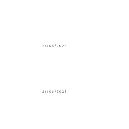
lgodão com elastano
el
uida
 em camadas
21/06/2026
inar
 meia-estação
icado
no.
21/06/2026
anho M.