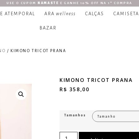
USE O CUPOM
NAMASTE
E GANHE 10% OFF NA 1ª COMPRA
 E ATEMPORAL
ARA
wellness
CALÇAS
CAMISETA
BAZAR
NO
/ KIMONO TRICOT PRANA
KIMONO TRICOT PRANA
R$
358,00
Tamanhos