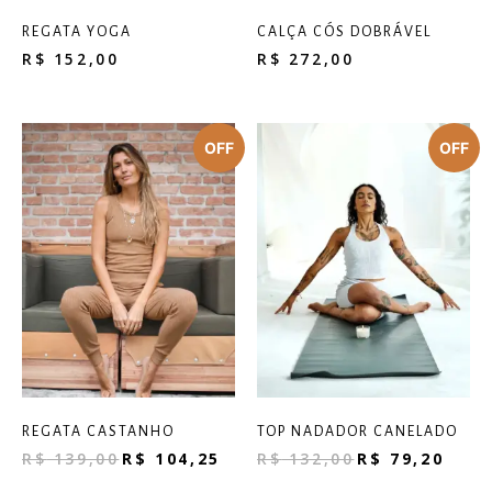
REGATA YOGA
CALÇA CÓS DOBRÁVEL
R$
152,00
R$
272,00
REGATA CASTANHO
TOP NADADOR CANELADO
R$
139,00
R$
104,25
R$
132,00
R$
79,20