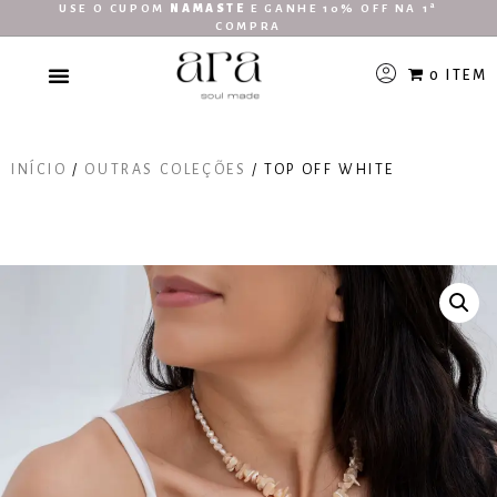
USE O CUPOM
NAMASTE
E GANHE 10% OFF NA 1ª
COMPRA
0 ITEM
INÍCIO
/
OUTRAS COLEÇÕES
/ TOP OFF WHITE