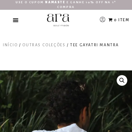
USE O CUPOM
NAMASTE
E GANHE 10% OFF NA 1ª
COMPRA
0 ITEM
INÍCIO
/
OUTRAS COLEÇÕES
/ TEE GAYATRI MANTRA