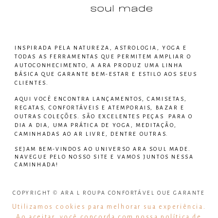
INSPIRADA PELA NATUREZA, ASTROLOGIA, YOGA E
TODAS AS FERRAMENTAS QUE PERMITEM AMPLIAR O
AUTOCONHECIMENTO, A ARA PRODUZ UMA LINHA
BÁSICA QUE GARANTE BEM-ESTAR E ESTILO AOS SEUS
CLIENTES.
AQUI VOCÊ ENCONTRA LANÇAMENTOS, CAMISETAS,
REGATAS, CONFORTÁVEIS E ATEMPORAIS, BAZAR E
OUTRAS COLEÇÕES. SÃO EXCELENTES PEÇAS PARA O
DIA A DIA, UMA PRÁTICA DE YOGA, MEDITAÇÃO,
CAMINHADAS AO AR LIVRE, DENTRE OUTRAS.
SEJAM BEM-VINDOS AO UNIVERSO
ARA SOUL MADE
.
NAVEGUE PELO NOSSO SITE E VAMOS JUNTOS NESSA
CAMINHADA!
COPYRIGHT © ARA L ROUPA CONFORTÁVEL QUE GARANTE
BEM ESTAR – TODOS OS DIREITOS RESERVADOS
Utilizamos cookies para melhorar sua experiência.
Ao aceitar, você concorda com nossa política de