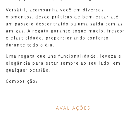
Versátil, acompanha você em diversos
momentos: desde práticas de bem-estar até
um passeio descontraído ou uma saída com as
amigas. A regata garante toque macio, frescor
e elasticidade, proporcionando conforto
durante todo o dia.
Uma regata que une funcionalidade, leveza e
elegância para estar sempre ao seu lado, em
qualquer ocasião.
Composição:
92% Viscose
8% Elastano
AVALIAÇÕES
Modelo usa tamanho P e mede 1,75m.