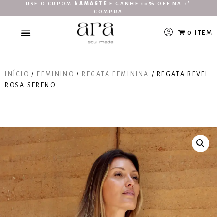
USE O CUPOM
NAMASTE
E GANHE 10% OFF NA 1ª
COMPRA
0 ITEM
INÍCIO
/
FEMININO
/
REGATA FEMININA
/ REGATA REVEL
ROSA SERENO