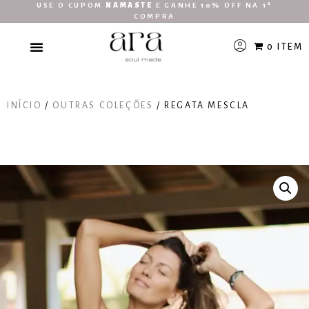
USE O CUPOM
NAMASTE
E GANHE 10% OFF NA 1ª
COMPRA
0 ITEM
INÍCIO
/
OUTRAS COLEÇÕES
/ REGATA MESCLA