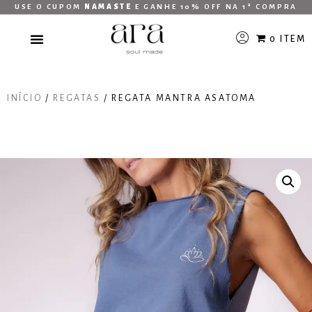
USE O CUPOM
NAMASTE
E GANHE 10% OFF NA 1ª COMPRA
0 ITEM
INÍCIO
/
REGATAS
/ REGATA MANTRA ASATOMA