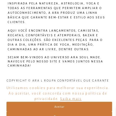
INSPIRADA PELA NATUREZA, ASTROLOGIA, YOGA E
TODAS AS FERRAMENTAS QUE PERMITEM AMPLIAR O
AUTOCONHECIMENTO, A ARA PRODUZ UMA LINHA
BÁSICA QUE GARANTE BEM-ESTAR E ESTILO AOS SEUS
CLIENTES.
AQUI VOCÊ ENCONTRA LANÇAMENTOS, CAMISETAS,
REGATAS, CONFORTÁVEIS E ATEMPORAIS, BAZAR E
OUTRAS COLEÇÕES. SÃO EXCELENTES PEÇAS PARA O
DIA A DIA, UMA PRÁTICA DE YOGA, MEDITAÇÃO,
CAMINHADAS AO AR LIVRE, DENTRE OUTRAS.
SEJAM BEM-VINDOS AO UNIVERSO
ARA SOUL MADE
.
NAVEGUE PELO NOSSO SITE E VAMOS JUNTOS NESSA
CAMINHADA!
COPYRIGHT © ARA L ROUPA CONFORTÁVEL QUE GARANTE
BEM ESTAR – TODOS OS DIREITOS RESERVADOS
Utilizamos cookies para melhorar sua experiência.
Ao aceitar, você concorda com nossa política de
CNPJ: 31.919.549/0001-08
privacidade.
Saiba mais
– DESENVOLVIDO POR:
CYFER
Aceitar