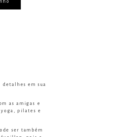
inho
m detalhes em sua
com as amigas e
 yoga, pilates e
pode ser também