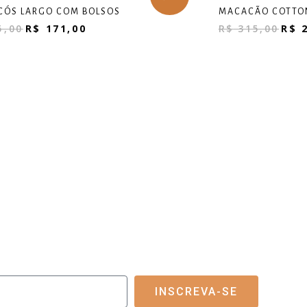
CÓS LARGO COM BOLSOS
MACACÃO COTTO
5,00
R$
171,00
R$
315,00
R$
2
ara
UE POR DENTRO DO FLUXO
DESCONTOS ESPECIAIS E NOVAS COLEÇÕES.
INSCREVA-SE