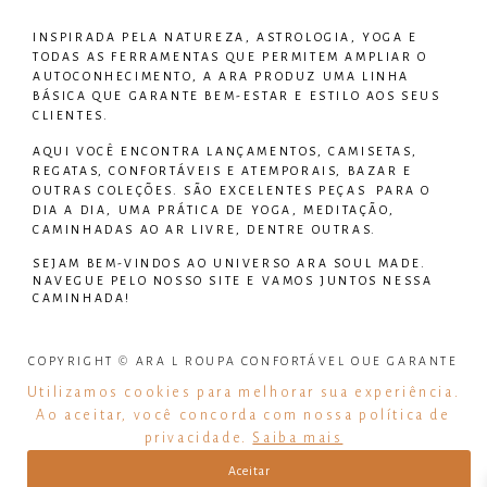
INSPIRADA PELA NATUREZA, ASTROLOGIA, YOGA E
TODAS AS FERRAMENTAS QUE PERMITEM AMPLIAR O
AUTOCONHECIMENTO, A ARA PRODUZ UMA LINHA
BÁSICA QUE GARANTE BEM-ESTAR E ESTILO AOS SEUS
CLIENTES.
AQUI VOCÊ ENCONTRA LANÇAMENTOS, CAMISETAS,
REGATAS, CONFORTÁVEIS E ATEMPORAIS, BAZAR E
OUTRAS COLEÇÕES. SÃO EXCELENTES PEÇAS PARA O
DIA A DIA, UMA PRÁTICA DE YOGA, MEDITAÇÃO,
CAMINHADAS AO AR LIVRE, DENTRE OUTRAS.
SEJAM BEM-VINDOS AO UNIVERSO
ARA SOUL MADE
.
NAVEGUE PELO NOSSO SITE E VAMOS JUNTOS NESSA
CAMINHADA!
COPYRIGHT © ARA L ROUPA CONFORTÁVEL QUE GARANTE
BEM ESTAR – TODOS OS DIREITOS RESERVADOS
Utilizamos cookies para melhorar sua experiência.
Ao aceitar, você concorda com nossa política de
CNPJ: 31.919.549/0001-08
privacidade.
Saiba mais
– DESENVOLVIDO POR:
CYFER
Aceitar