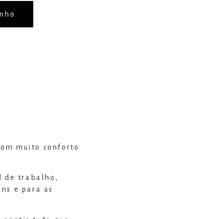
inho
com muito conforto
l de trabalho,
ns e para as