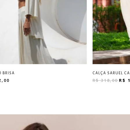
 BRISA
CALÇA SARUEL C
2,00
R$
318,00
R$
1