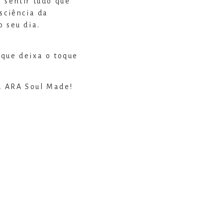
 sentir tudo que
sciência da
o seu dia.
 que deixa o toque
a ARA Soul Made!