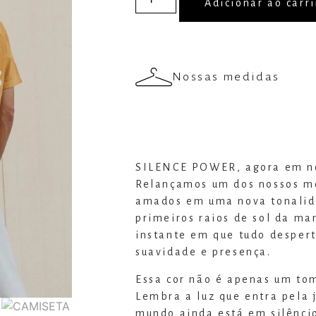
Adicionar ao carr
Nossas medidas
SILENCE POWER, agora em no
Relançamos um dos nossos m
amados em uma nova tonalid
primeiros raios de sol da m
instante em que tudo desper
suavidade e presença.
Essa cor não é apenas um to
Lembra a luz que entra pela 
mundo ainda está em silênci