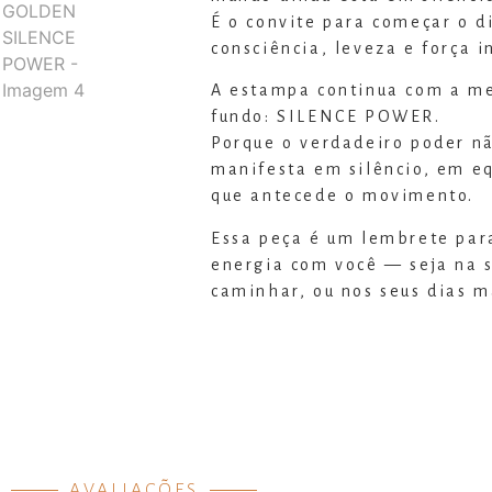
É o convite para começar o d
consciência, leveza e força in
A estampa continua com a m
fundo: SILENCE POWER.
Porque o verdadeiro poder nã
manifesta em silêncio, em eq
que antecede o movimento.
Essa peça é um lembrete par
energia com você — seja na s
caminhar, ou nos seus dias m
Camiseta estonada 100% alg
Moda comfy e atemporal é na
Modelo usa tamanho M.
AVALIAÇÕES