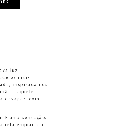
inho
va luz.
odelos mais
ade, inspirada nos
anhã — aquele
ta devagar, com
m. É uma sensação.
janela enquanto o
o.