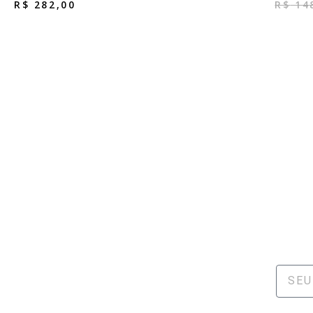
R$
282,00
R$
14
NO