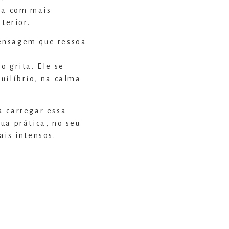
ia com mais
terior.
ensagem que ressoa
o grita. Ele se
uilíbrio, na calma
a carregar essa
ua prática, no seu
ais intensos.
odão.
 a r a Soul Made!