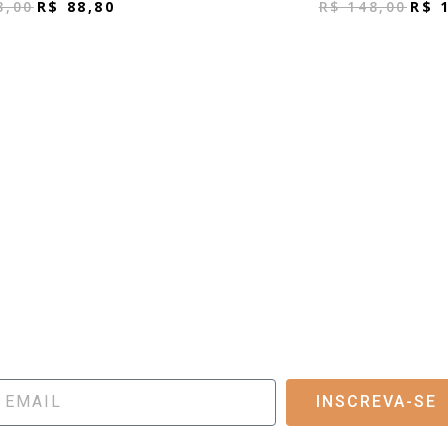
8,00
R$
88,80
R$
148,00
R$
1
ara
FIQUE POR DENTRO DO FLUXO
VIDADES, DESCONTOS ESPECIAIS E NOVAS COLEÇÕ
INSCREVA-SE