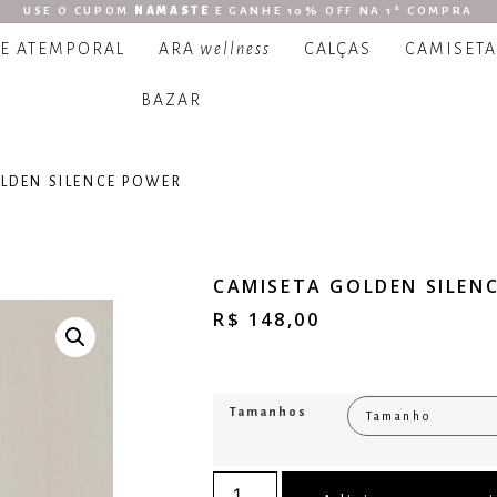
USE O CUPOM
NAMASTE
E GANHE 10% OFF NA 1ª COMPRA
 E ATEMPORAL
ARA
wellness
CALÇAS
CAMISETA
BAZAR
LDEN SILENCE POWER
CAMISETA GOLDEN SILEN
R$
148,00
Tamanhos