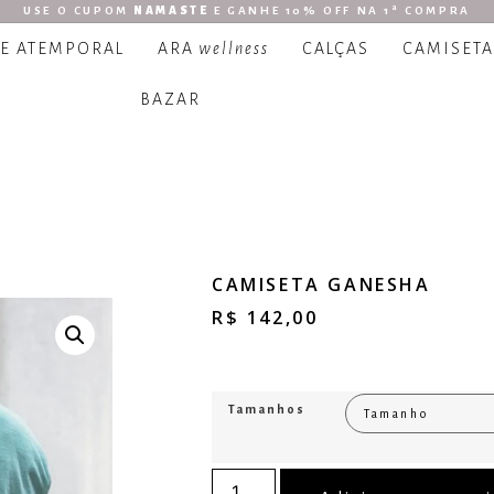
USE O CUPOM
NAMASTE
E GANHE 10% OFF NA 1ª COMPRA
 E ATEMPORAL
ARA
wellness
CALÇAS
CAMISETA
BAZAR
CAMISETA GANESHA
R$
142,00
Tamanhos