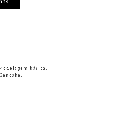
inho
 Modelagem básica.
 Ganesha.