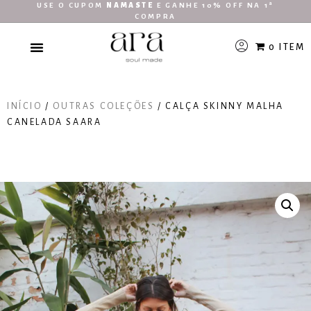
USE O CUPOM
NAMASTE
E GANHE 10% OFF NA 1ª
COMPRA
0 ITEM
INÍCIO
/
OUTRAS COLEÇÕES
/ CALÇA SKINNY MALHA
CANELADA SAARA