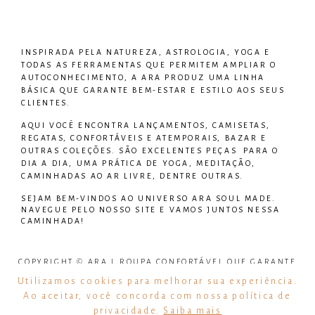
INSPIRADA PELA NATUREZA, ASTROLOGIA, YOGA E
TODAS AS FERRAMENTAS QUE PERMITEM AMPLIAR O
AUTOCONHECIMENTO, A ARA PRODUZ UMA LINHA
BÁSICA QUE GARANTE BEM-ESTAR E ESTILO AOS SEUS
CLIENTES.
AQUI VOCÊ ENCONTRA LANÇAMENTOS, CAMISETAS,
REGATAS, CONFORTÁVEIS E ATEMPORAIS, BAZAR E
OUTRAS COLEÇÕES. SÃO EXCELENTES PEÇAS PARA O
DIA A DIA, UMA PRÁTICA DE YOGA, MEDITAÇÃO,
CAMINHADAS AO AR LIVRE, DENTRE OUTRAS.
SEJAM BEM-VINDOS AO UNIVERSO
ARA SOUL MADE
.
NAVEGUE PELO NOSSO SITE E VAMOS JUNTOS NESSA
CAMINHADA!
COPYRIGHT © ARA L ROUPA CONFORTÁVEL QUE GARANTE
BEM ESTAR – TODOS OS DIREITOS RESERVADOS
Utilizamos cookies para melhorar sua experiência.
Ao aceitar, você concorda com nossa política de
CNPJ: 31.919.549/0001-08
privacidade.
Saiba mais