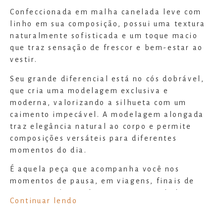
Confeccionada em malha canelada leve com
linho em sua composição, possui uma textura
naturalmente sofisticada e um toque macio
que traz sensação de frescor e bem-estar ao
vestir.
Seu grande diferencial está no cós dobrável,
que cria uma modelagem exclusiva e
moderna, valorizando a silhueta com um
caimento impecável. A modelagem alongada
traz elegância natural ao corpo e permite
composições versáteis para diferentes
momentos do dia.
É aquela peça que acompanha você nos
momentos de pausa, em viagens, finais de
semana, práticas de yoga e autocuidado, mas
Continuar lendo
também se transforma facilmente em um look
sofisticado quando combinada com acessórios