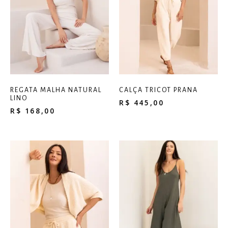
85% viscose, 8% elastano e 7% linho.
Modelo:
1,78m de altura e veste tamanho M.
REGATA MALHA NATURAL
CALÇA TRICOT PRANA
LINO
R$
445,00
R$
168,00